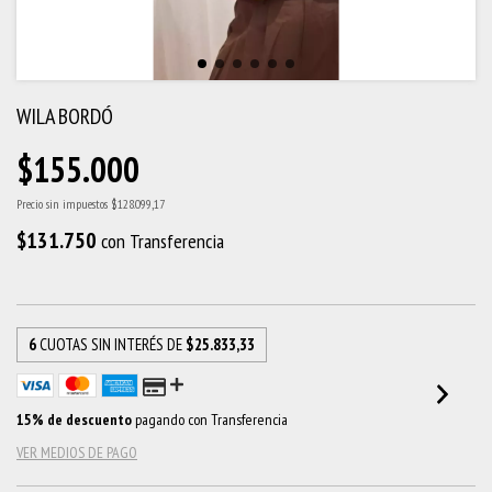
WILA BORDÓ
$155.000
Precio sin impuestos
$128.099,17
$131.750
con
Transferencia
6
CUOTAS SIN INTERÉS DE
$25.833,33
15% de descuento
pagando con Transferencia
VER MEDIOS DE PAGO