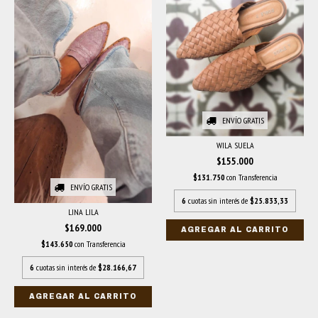
ENVÍO GRATIS
WILA SUELA
$155.000
$131.750
con
Transferencia
ENVÍO GRATIS
6
cuotas sin interés de
$25.833,33
LINA LILA
$169.000
AGREGAR AL CARRITO
$143.650
con
Transferencia
6
cuotas sin interés de
$28.166,67
AGREGAR AL CARRITO