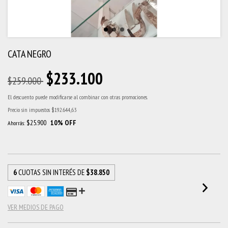
CATA NEGRO
$233.100
$259.000
El descuento puede modificarse al combinar con otras promociones.
Precio sin impuestos
$192.644,63
$25.900
10
% OFF
Ahorrás:
6
CUOTAS SIN INTERÉS DE
$38.850
VER MEDIOS DE PAGO